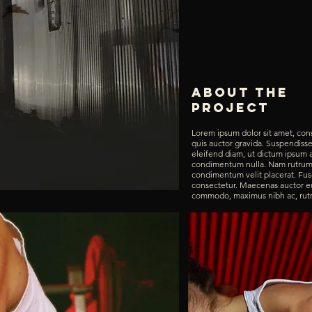
About the
project
Lorem ipsum dolor sit amet, con
quis auctor gravida. Suspendisse 
eleifend diam, ut dictum ipsum 
condimentum nulla. Nam rutrum p
condimentum velit placerat. Fusce
consectetur. Maecenas auctor e
commodo, maximus nibh ac, rutru